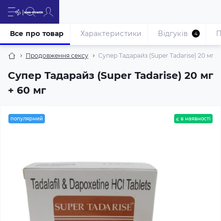
Все про товар
Характеристики
Відгуків
П
4
Продовження сексу
Супер Тадарайз (Super Tadarise) 20 мг +
Супер Тадарайз (Super Tadarise) 20 мг
+ 60 мг
популярний
є в наявності