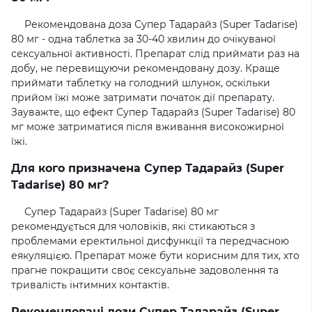
Рекомендована доза Супер Тадарайз (Super Tadarise)
80 мг - одна таблетка за 30-40 хвилин до очікуваної
сексуальної активності. Препарат слід приймати раз на
добу, не перевищуючи рекомендовану дозу. Краще
приймати таблетку на голодний шлунок, оскільки
прийом їжі може затримати початок дії препарату.
Зауважте, що ефект Супер Тадарайз (Super Tadarise) 80
мг може затриматися після вживання високожирної
їжі.
Для кого призначена Супер Тадарайз (Super
Tadarise) 80 мг?
Супер Тадарайз (Super Tadarise) 80 мг
рекомендується для чоловіків, які стикаються з
проблемами еректильної дисфункції та передчасною
еякуляцією. Препарат може бути корисним для тих, хто
прагне покращити своє сексуальне задоволення та
тривалість інтимних контактів.
Рекомендовані дози Супер Тадарайз (Super