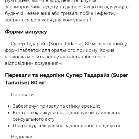
рум'янцем, зміни в зорі, нежить шлунка,
запаморочення, нудоту та діарею. Якщо ви відчуваєте
будь-які незвичайні або тривалі побічні ефекти,
зверніться до лікаря для консультації.
Форми випуску
Супер Тадарайз (Super Tadarise) 80 мг доступний у
формі таблеток для орального прийому. Кожна
упаковка містить певну кількість таблеток з
відповідним дозуванням.
Переваги та недоліки Супер Тадарайз (Super
Tadarise) 80 мг
Переваги:
Забезпечує тривалу та стійку ерекцію
Контролює еякуляцію, підвищуючи тривалість
сексуального акту
Покращує сексуальне задоволення та відчуття
Недоліки: