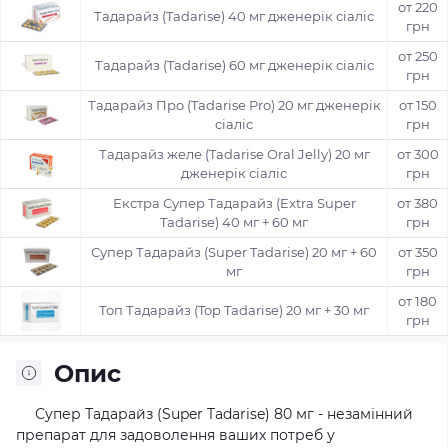
от 220
Тадарайз (Tadarise) 40 мг дженерік сіаліс
грн
от 250
Тадарайз (Tadarise) 60 мг дженерік сіаліс
грн
Тадарайз Про (Tadarise Pro) 20 мг дженерік
от 150
сіаліс
грн
Тадарайз желе (Tadarise Oral Jelly) 20 мг
от 300
дженерік сіаліс
грн
Екстра Супер Тадарайз (Extra Super
от 380
Tadarise) 40 мг + 60 мг
грн
Супер Тадарайз (Super Tadarise) 20 мг + 60
от 350
мг
грн
от 180
Топ Тадарайз (Top Tadarise) 20 мг + 30 мг
грн
Опис
Супер Тадарайз (Super Tadarise) 80 мг - незамінний
препарат для задоволення ваших потреб у