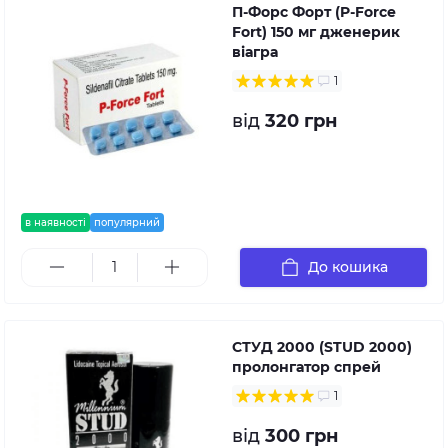
П-Форс Форт (P-Force
Fort) 150 мг дженерик
віагра
1
від
320 грн
в наявності
популярний
До кошика
СТУД 2000 (STUD 2000)
пролонгатор спрей
1
від
300 грн