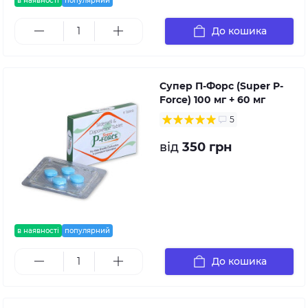
в наявності
популярний
До кошика
Супер П-Форс (Super P-
Force) 100 мг + 60 мг
5
від
350 грн
в наявності
популярний
До кошика