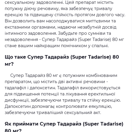
сексуальному задоволенні. Цей препарат містить
потужну діючу речовину, яка забезпечує тривалу
ерекцію та підвищену стійкість протягом довгого часу.
Він дозволить вам насолоджуватися миттєвими та
екстазними оргазмами, надаючи незабутній досвід
інтимного задоволення. Забудьте про сумніви та
незадоволення - Супер Тадарайз (Super Tadarise) 80 мг
стане вашим найкращим помічником у спальні.
Що таке Супер Тадарайз (Super Tadarise) 80
мг?
Супер Тадарайз 80 мг є потужним комбінованим
препаратом, що містить дві активні речовини -
тадалафіл і дапоксетин. Тадалафіл використовується
для підвищення потенції та лікування еректильної
дисфункції, забезпечуючи тривалу та стійку ерекцію.
Дапоксетин допомагає контролювати еякуляцію,
забезпечуючи триваліший сексуальний акт.
Як приймати Супер Тадарайз (Super Tadarise)
80 мг?