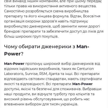
свій винахід іншим компаніям, але при цьому передає
тільки права на використання активного вещества.
Самостійно розробляється схема виробництва
препарату та його кінцева формула. Відтак, Всесвітня
організація охорони здоров'я навіть підтримує
виробництво дженериків, щоб замінити ними дорогі
брендові препарати та забезпечити доступ до ліків для
більш широких груп покупців.
Чому обирати дженерики з
Man-
Power
?
Man-Power
пропонує широкий вибір дженериків від
відомих індійських виробників, таких як Centurion
Laboratoris, Sunrise, RSM, Ajanta та інші. Всі препарати
відповідають світовим стандартам, мають сертифікати
якості та відповідності. Всі препарати
Man-Power
доступні, якісні та безпечні для споживачів. Вибравши
наші продукти, ви відчуєте турботу про клієнтів та
високий рівень обслуговування, що робить нас
впевненим вибором для тисяч українців.