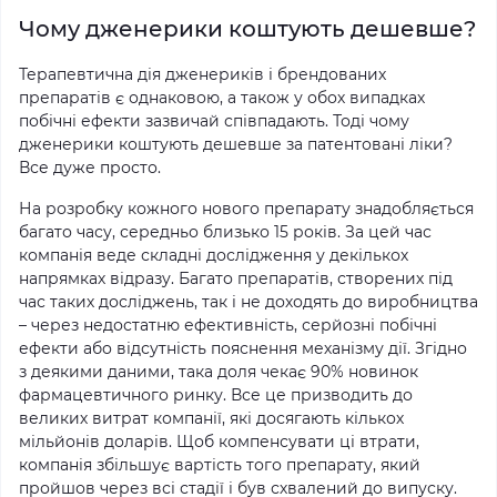
Чому дженерики коштують дешевше?
Терапевтична дія дженериків і брендованих
препаратів є однаковою, а також у обох випадках
побічні ефекти зазвичай співпадають. Тоді чому
дженерики коштують дешевше за патентовані ліки?
Все дуже просто.
На розробку кожного нового препарату знадобляється
багато часу, середньо близько 15 років. За цей час
компанія веде складні дослідження у декількох
напрямках відразу. Багато препаратів, створених під
час таких досліджень, так і не доходять до виробництва
– через недостатню ефективність, серйозні побічні
ефекти або відсутність пояснення механізму дії. Згідно
з деякими даними, така доля чекає 90% новинок
фармацевтичного ринку. Все це призводить до
великих витрат компанії, які досягають кількох
мільйонів доларів. Щоб компенсувати ці втрати,
компанія збільшує вартість того препарату, який
пройшов через всі стадії і був схвалений до випуску.