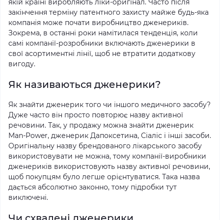
якій країні виробляють ліки-оригінал. Часто після
закінчення терміну патентного захисту майже будь-яка
компанія може почати виробництво дженериків.
Зокрема, в останні роки намітилася тенденція, коли
самі компанії-розробники включають дженерики в
свої асортиментні лінії, щоб не втратити додаткову
вигоду.
Як називаються дженерики?
Як знайти дженерик того чи іншого медичного засобу?
Дуже часто він просто повторює назву активної
речовини. Так, у продажу можна знайти дженерик
Man-Power, дженерик Дапоксетина, Сіаліс і інші засоби.
Оригінальну назву брендованого лікарського засобу
використовувати не можна, тому компанії-виробники
дженериків використовують назву активної речовини,
щоб покупцям було легше орієнтуватися. Така назва
дається абсолютно законно, тому підробки тут
виключені.
Чи схвалені дженерики