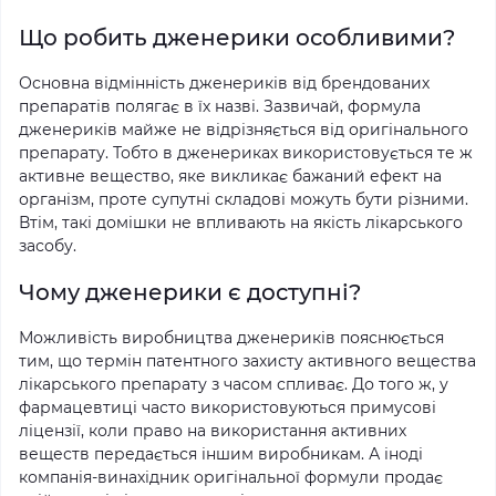
Що робить дженерики особливими?
Основна відмінність дженериків від брендованих
препаратів полягає в їх назві. Зазвичай, формула
дженериків майже не відрізняється від оригінального
препарату. Тобто в дженериках використовується те ж
активне вещество, яке викликає бажаний ефект на
організм, проте супутні складові можуть бути різними.
Втім, такі домішки не впливають на якість лікарського
засобу.
Чому дженерики є доступні?
Можливість виробництва дженериків пояснюється
тим, що термін патентного захисту активного вещества
лікарського препарату з часом спливає. До того ж, у
фармацевтиці часто використовуються примусові
ліцензії, коли право на використання активних
веществ передається іншим виробникам. А іноді
компанія-винахідник оригінальної формули продає