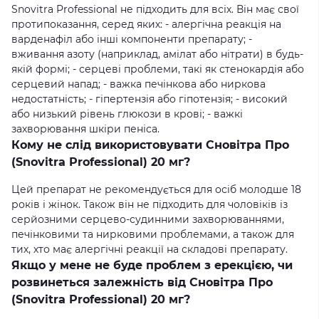
Snovitra Professional не підходить для всіх. Він має свої
протипоказання, серед яких: - алергічна реакція на
варденафіл або інші компоненти препарату; -
вживання азоту (наприклад, амілат або нітрати) в будь-
якій формі; - серцеві проблеми, такі як стенокардія або
серцевий напад; - важка печінкова або ниркова
недостатність; - гіпертензія або гіпотензія; - високий
або низький рівень глюкози в крові; - важкі
захворювання шкіри пеніса.
Кому не слід використовувати Сновітра Про
(Snovitra Professional) 20 мг?
Цей препарат не рекомендується для осіб молодше 18
років і жінок. Також він не підходить для чоловіків із
серйозними серцево-судинними захворюваннями,
печінковими та нирковими проблемами, а також для
тих, хто має алергічні реакції на складові препарату.
Якщо у мене не буде проблем з ерекцією, чи
розвинеться залежність від Сновітра Про
(Snovitra Professional) 20 мг?