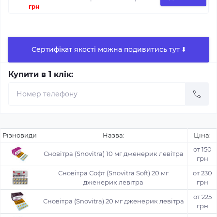
грн
Сертифікат якості можна подивитись тут ⬇️
Купити в 1 клік:
Різновиди
Назва:
Ціна:
от 150
Сновітра (Snovitra) 10 мг дженерик левітра
грн
Сновітра Софт (Snovitra Soft) 20 мг
от 230
дженерик левітра
грн
от 225
Сновітра (Snovitra) 20 мг дженерик левітра
грн