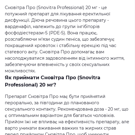
Сновітра Про (Snovitra Professional) 20 мг - це
потужний препарат для лікування еректильної
дисфункції. Діюча речовина цього препарату -
варденафіл, належить до групи інгібіторів
фосфодіестерази-5 (PDE-5). Вона працює,
розслабляючи м'язи судин пеніса, що забезпечує
покращений кровоток і стабільну ерекцію під час
статевого акту. Сновітра Про допомагає вам
насолоджуватися задоволенням від інтимного життя,
забезпечуючи впевненість у своїх сексуальних
можливостях.
Як приймати Сновітра Про (Snovitra
Professional) 20 мг?
Препарат Сновітра Про має бути прийнятий
перорально, за півгодини до планованого
сексуального контакту. Рекомендована доза - 20 мг, що
є оптимальним варіантом для багатьох чоловіків.
Прийом їжі не впливає на ефективність препарату, але
варто уникати вживання важких та жирних страв
перед прийомом Сновітра Про, щоб уникнути