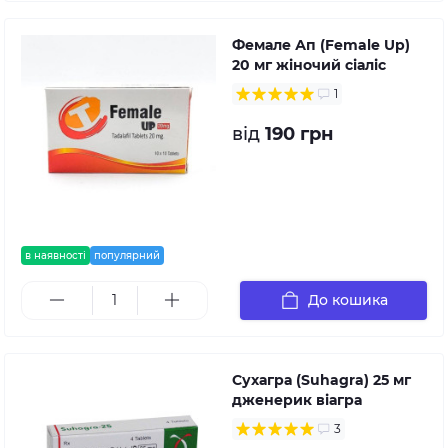
Фемале Ап (Female Up)
20 мг жіночий сіаліс
1
від
190 грн
в наявності
популярний
До кошика
Сухагра (Suhagra) 25 мг
дженерик віагра
3