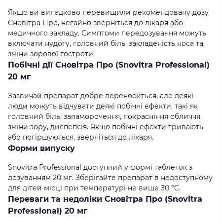
Якщо ви випадково перевищили рекомендовану дозу
Сновітра Про, негайно зверніться до лікаря або
медичного закладу. Симптоми передозування можуть
включати нудоту, головний біль, закладеність носа та
зміни зорової гостроти.
Побічні дії Сновітра Про (Snovitra Professional)
20 мг
Зазвичай препарат добре переноситься, але деякі
люди можуть відчувати деякі побічні ефекти, такі як
головний біль, запаморочення, покрасніння обличчя,
зміни зору, диспепсія. Якщо побічні ефекти тривають
або погіршуються, зверніться до лікаря.
Форми випуску
Snovitra Professional доступний у формі таблеток з
дозуванням 20 мг. Зберігайте препарат в недоступному
для дітей місці при температурі не вище 30 °C.
Переваги та недоліки Сновітра Про (Snovitra
Professional) 20 мг