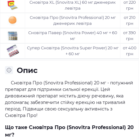
Сновітра XL (Snovitra XL) 60 мг дженерик
от 220
левітра
грн
Сновітра Про (Snovitra Professional) 20 мг
от 210
дженерик левітра
грн
Сновітра Павер (Snovitra Power) 40 мг + 60
от 390
мг
грн
Супер Сновітра (Snovitra Super Power) 20 мг
от 400
+ 60 мг
грн
Опис
Сновітра Про (Snovitra Professional) 20 мг - потужний
препарат для підтримки сильної ерекції. Цей
дивовижний препарат містить діючу речовину, яка
допомагає забезпечити стійку ерекцію на тривалий
період. Підвищи свою сексуальну активність з
Сновітра Про!
Що таке Сновітра Про (Snovitra Professional) 20
мг?