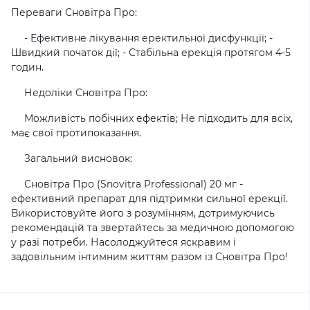
Переваги Сновітра Про:
- Ефективне лікування еректильної дисфункції; -
Швидкий початок дії; - Стабільна ерекція протягом 4-5
годин.
Недоліки Сновітра Про:
Можливість побічних ефектів; Не підходить для всіх,
має свої протипоказання.
Загальний висновок:
Сновітра Про (Snovitra Professional) 20 мг -
ефективний препарат для підтримки сильної ерекції.
Використовуйте його з розумінням, дотримуючись
рекомендацій та звертайтесь за медичною допомогою
у разі потреби. Насолоджуйтеся яскравим і
задовільним інтимним життям разом із Сновітра Про!