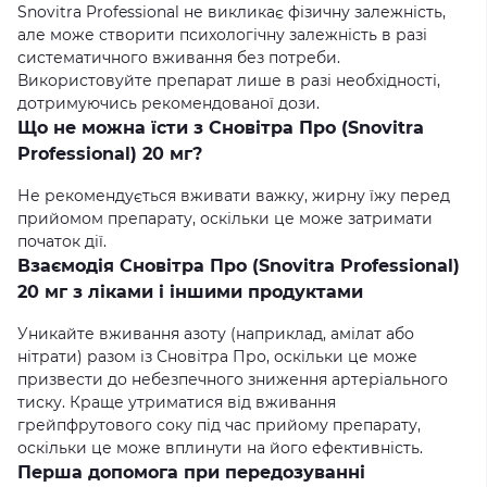
Snovitra Professional не викликає фізичну залежність,
але може створити психологічну залежність в разі
систематичного вживання без потреби.
Використовуйте препарат лише в разі необхідності,
дотримуючись рекомендованої дози.
Що не можна їсти з Сновітра Про (Snovitra
Professional) 20 мг?
Не рекомендується вживати важку, жирну їжу перед
прийомом препарату, оскільки це може затримати
початок дії.
Взаємодія Сновітра Про (Snovitra Professional)
20 мг з ліками і іншими продуктами
Уникайте вживання азоту (наприклад, амілат або
нітрати) разом із Сновітра Про, оскільки це може
призвести до небезпечного зниження артеріального
тиску. Краще утриматися від вживання
грейпфрутового соку під час прийому препарату,
оскільки це може вплинути на його ефективність.
Перша допомога при передозуванні