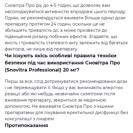
Сновітра Про діє до 4-5 годин, що дозволяє вам
насолоджуватися активністю впродовж цього періоду.
Однак, не рекомендується вживати більше однієї дози
препарату протягом 24 годин, оскільки це не
збільшить тривалість дії, а може призвести до
підвищення ризику побічних ефектів. Згадайте, що
якість і тривалість статевого акту залежить від багатьох
факторів, не лише від препарату.
Чи існують якісь особливі правила техніки
безпеки під час використання Сновітра Про
(Snovitra Professional) 20 мг?
Перш за все, слід дотримуватися рекомендованої дози
і не перевищувати її. Якщо у вас виникають алергічні
реакції або які-небудь незвичайні симптоми після
вживання препарату, зверніться за медичною
допомогою. Не вживайте Сновітра Про з іншими
препаратами для лікування еректильної дисфункції без
консультації з лікарем.
Протипоказання