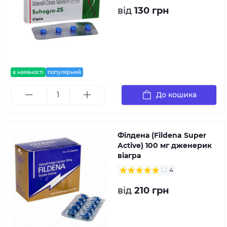
від
130 грн
в наявності
популярний
До кошика
Філдена (Fildena Super
Active) 100 мг дженерик
віагра
4
від
210 грн