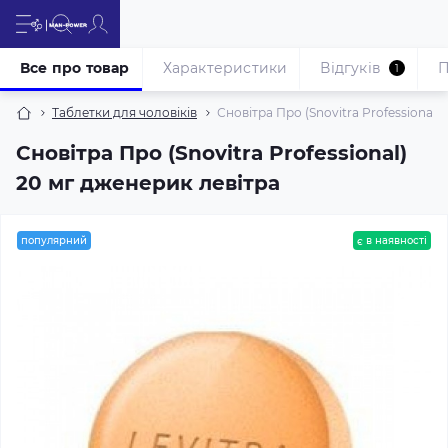
Все про товар
Характеристики
Відгуків
П
1
Таблетки для чоловіків
Сновітра Про (Snovitra Professional)
Сновітра Про (Snovitra Professional)
20 мг дженерик левітра
популярний
є в наявності