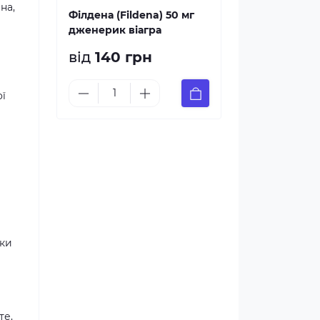
на,
Філдена (Fildena) 50 мг
дженерик віагра
від
140 грн
ої
ьки
и
те,