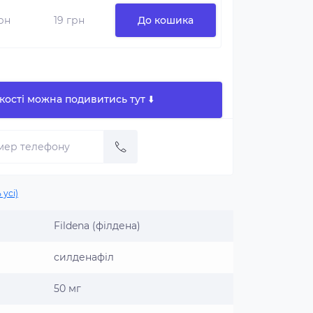
грн
19 грн
До кошика
кості можна подивитись тут ⬇️
 усі)
Fildena (філдена)
силденафіл
50 мг