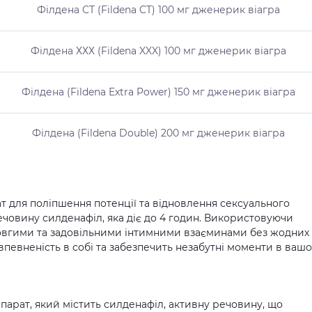
Філдена СТ (Fildena CT) 100 мг дженерик віагра
Філдена ХХХ (Fildena XXX) 100 мг дженерик віагра
Філдена (Fildena Extra Power) 150 мг дженерик віагра
Філдена (Fildena Double) 200 мг дженерик віагра
ат для поліпшення потенції та відновлення сексуального
човину силденафіл, яка діє до 4 годин. Використовуючи
овгими та задовільними інтимними взаєминами без жодних
певненість в собі та забезпечить незабутні моменти в ваш
епарат, який містить силденафіл, активну речовину, що