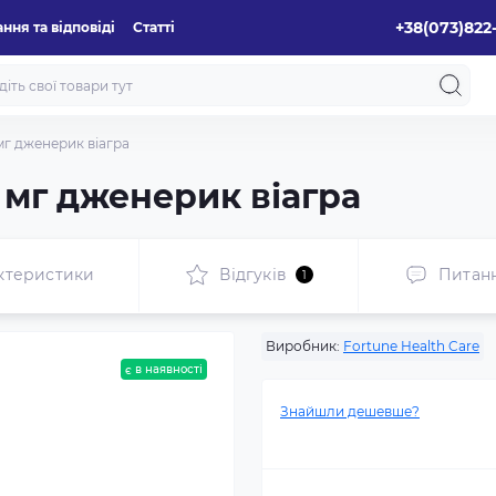
+38(073)822
ння та відповіді
Статті
 мг дженерик віагра
0 мг дженерик віагра
ктеристики
Відгуків
Питан
1
Виробник:
Fortune Health Care
є в наявності
Знайшли дешевше?