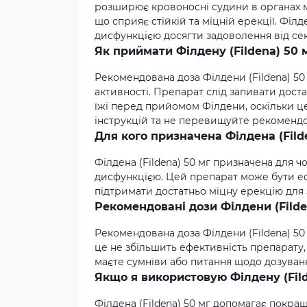
розширює кровоносні судини в органах м
що сприяє стійкій та міцній ерекції. Фі
дисфункцією досягти задоволення від сек
Як приймати Філдену (Fildena) 50 
Рекомендована доза Філдени (Fildena) 50 
активності. Препарат слід запивати дост
їжі перед прийомом Філдени, оскільки ц
інструкцій та не перевищуйте рекомендо
Для кого призначена Філдена (Fild
Філдена (Fildena) 50 мг призначена для 
дисфункцією. Цей препарат може бути еф
підтримати достатньо міцну ерекцію для
Рекомендовані дози Філдени (Filde
Рекомендована доза Філдени (Fildena) 50 
це не збільшить ефективність препарату,
маєте сумніви або питання щодо дозуван
Якщо я використовую Філдену (Fild
Філдена (Fildena) 50 мг допомагає покращ