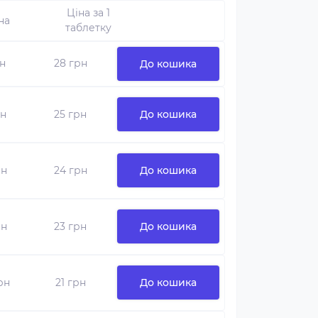
Ціна за 1
на
таблетку
рн
28 грн
До кошика
рн
25 грн
До кошика
рн
24 грн
До кошика
рн
23 грн
До кошика
грн
21 грн
До кошика