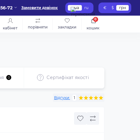
-56-72
Замовити дзвінок
ua
ru
€
$
грн
0
порівняти
закладки
кабінет
кошик
ня
Сертифікат якості
Реком
0
Відгуки:
1