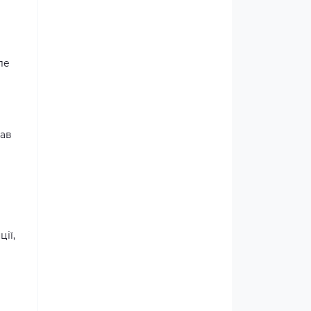
ле
рав
ії,