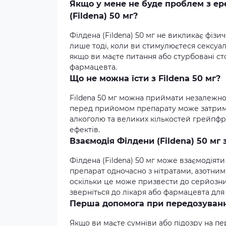
Якщо у мене не буде проблем з ер
(Fildena) 50 мг?
Філдена (Fildena) 50 мг не викликає фіз
лише тоді, коли ви стимулюєтеся сексуа
якщо ви маєте питання або стурбовані ст
фармацевта.
Що не можна їсти з Fildena 50 мг?
Fildena 50 мг можна приймати незалежно 
перед прийомом препарату може затрима
алкоголю та великих кількостей грейпфр
ефектів.
Взаємодія Філдени (Fildena) 50 мг
Філдена (Fildena) 50 мг може взаємодіят
препарат одночасно з нітратами, азотни
оскільки це може призвести до серйозних
зверніться до лікаря або фармацевта дл
Перша допомога при передозуванн
Якщо ви маєте сумніви або підозру на пер