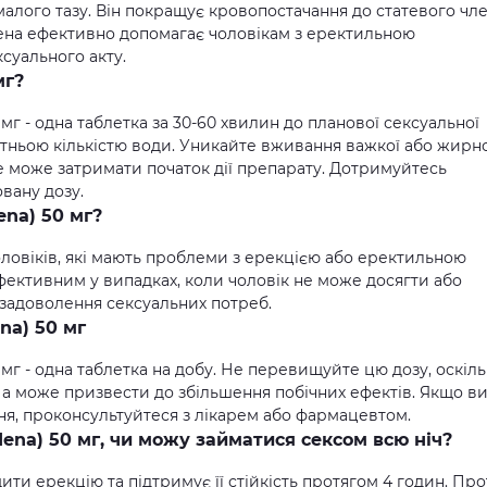
алого тазу. Він покращує кровопостачання до статевого чле
лдена ефективно допомагає чоловікам з еректильною
суального акту.
мг?
мг - одна таблетка за 30-60 хвилин до планової сексуальної
атньою кількістю води. Уникайте вживання важкої або жирн
е може затримати початок дії препарату. Дотримуйтесь
вану дозу.
ena) 50 мг?
чоловіків, які мають проблеми з ерекцією або еректильною
ективним у випадках, коли чоловік не може досягти або
 задоволення сексуальних потреб.
na) 50 мг
мг - одна таблетка на добу. Не перевищуйте цю дозу, оскіл
 а може призвести до збільшення побічних ефектів. Якщо в
ня, проконсультуйтеся з лікарем або фармацевтом.
ena) 50 мг, чи можу займатися сексом всю ніч?
ити ерекцію та підтримує її стійкість протягом 4 годин. Про