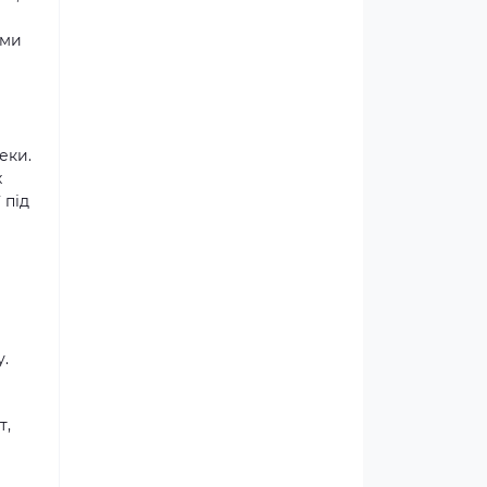
ими
еки.
х
 під
у.
т,