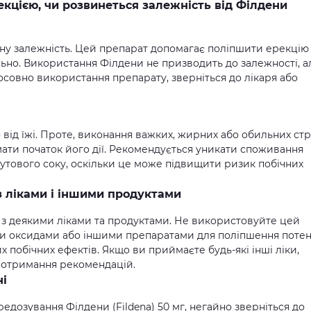
екцією, чи розвинеться залежність від Філдени
ичну залежність. Цей препарат допомагає поліпшити ерекцію
льно. Використання Філдени не призводить до залежності, а
осовно використання препарату, зверніться до лікаря або
від їжі. Проте, виконання важких, жирних або обильних ст
ти початок його дії. Рекомендується уникати споживання
утового соку, оскільки це може підвищити ризик побічних
 з ліками і іншими продуктами
и з деякими ліками та продуктами. Не використовуйте цей
ми оксидами або іншими препаратами для поліпшення потенц
 побічних ефектів. Якщо ви приймаєте будь-які інші ліки,
я отримання рекомендацій.
і
едозування Філдени (Fildena) 50 мг, негайно зверніться до