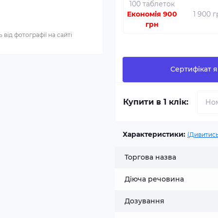
100 таблеток
Економія 900
1 900 
грн
 від фотографії на сайті
Сертифікат я
Купити в 1 клік:
Характеристики:
(Дивитись
Торгова назва
Діюча речовина
Дозування