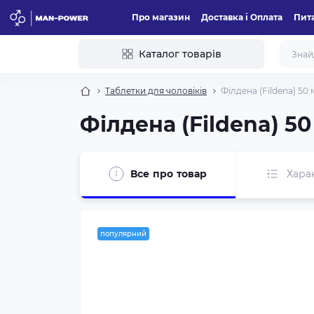
Про магазин
Доставка і Оплата
Пита
Каталог товарів
Таблетки для чоловіків
Філдена (Fildena) 50
Філдена (Fildena) 5
Все про товар
Хара
популярний