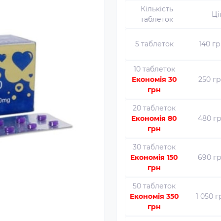
Кількість
Ці
таблеток
5 таблеток
140 г
10 таблеток
Економія 30
250 г
грн
20 таблеток
Економія 80
480 г
грн
30 таблеток
Економія 150
690 г
грн
50 таблеток
Економія 350
1 050 
грн