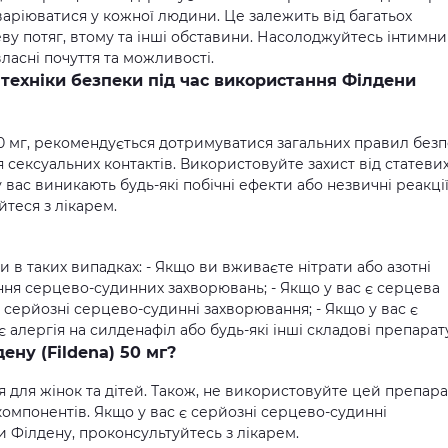
варіюватися у кожної людини. Це залежить від багатьох
еву потяг, втому та інші обставини. Насолоджуйтесь інтимн
ласні почуття та можливості.
 техніки безпеки під час використання Філдени
50 мг, рекомендується дотримуватися загальних правил безп
я сексуальних контактів. Використовуйте захист від статеви
 вас виникають будь-які побічні ефекти або незвичні реакції
теся з лікарем.
 в таких випадках: - Якщо ви вживаєте нітрати або азотні
ння серцево-судинних захворювань; - Якщо у вас є серцева
ші серйозні серцево-судинні захворювання; - Якщо у вас є
є алергія на силденафіл або будь-які інші складові препарат
ену (Fildena) 50 мг?
я для жінок та дітей. Також, не використовуйте цей препара
 компонентів. Якщо у вас є серйозні серцево-судинні
 Філдену, проконсультуйтесь з лікарем.