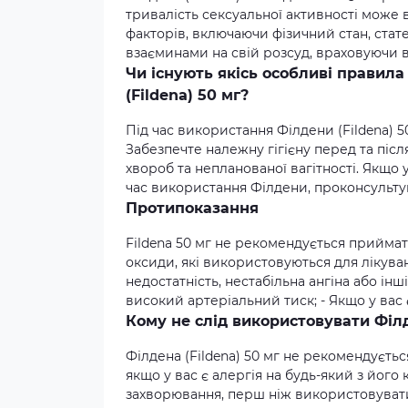
тривалість сексуальної активності може 
факторів, включаючи фізичний стан, стат
взаєминами на свій розсуд, враховуючи в
Чи існують якісь особливі правила
(Fildena) 50 мг?
Під час використання Філдени (Fildena) 
Забезпечте належну гігієну перед та післ
хвороб та непланованої вагітності. Якщо у
час використання Філдени, проконсультуй
Протипоказання
Fildena 50 мг не рекомендується приймати
оксиди, які використовуються для лікува
недостатність, нестабільна ангіна або ін
високий артеріальний тиск; - Якщо у вас 
Кому не слід використовувати Філд
Філдена (Fildena) 50 мг не рекомендуєтьс
якщо у вас є алергія на будь-який з його
захворювання, перш ніж використовувати