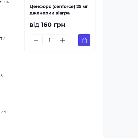
ції.
Ценфорс (cenforce) 25 мг
дженерик віагра
від
160 грн
ати
ю,
 24