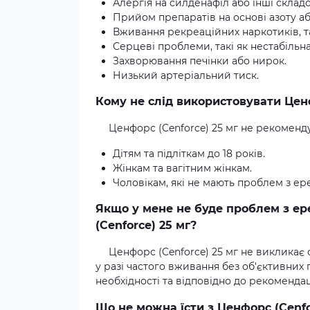
Алергія на силденафіл або інші складо
Прийом препаратів на основі азоту аб
Вживання рекреаційних наркотиків, так
Серцеві проблеми, такі як нестабільна
Захворювання печінки або нирок.
Низький артеріальний тиск.
Кому не слід використовувати Ценф
Ценфорс (Cenforce) 25 мг не рекоменд
Дітям та підліткам до 18 років.
Жінкам та вагітним жінкам.
Чоловікам, які не мають проблем з ер
Якщо у мене не буде проблем з ер
(Cenforce) 25 мг?
Ценфорс (Cenforce) 25 мг не викликає 
у разі частого вживання без об'єктивни
необхідності та відповідно до рекомендац
Що не можна їсти з Ценфорс (Cenfo