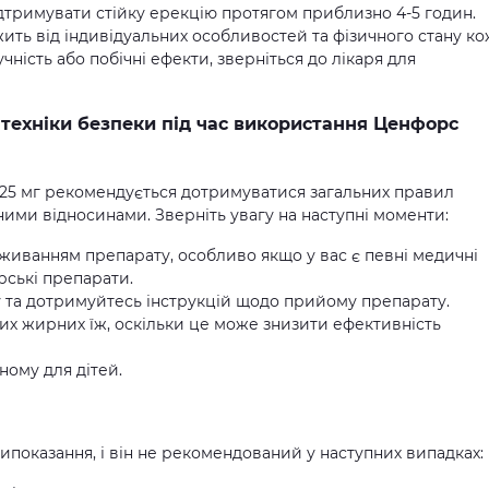
ідтримувати стійку ерекцію протягом приблизно 4-5 годин.
жить від індивідуальних особливостей та фізичного стану ко
чність або побічні ефекти, зверніться до лікаря для
 техніки безпеки під час використання Ценфорс
 25 мг рекомендується дотримуватися загальних правил
мними відносинами. Зверніть увагу на наступні моменти:
живанням препарату, особливо якщо у вас є певні медичні
рські препарати.
та дотримуйтесь інструкцій щодо прийому препарату.
х жирних їж, оскільки це може знизити ефективність
ному для дітей.
типоказання, і він не рекомендований у наступних випадках: