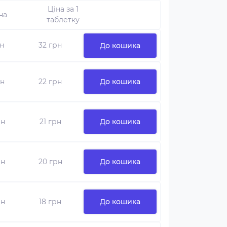
Ціна за 1
на
таблетку
рн
32 грн
До кошика
рн
22 грн
До кошика
рн
21 грн
До кошика
рн
20 грн
До кошика
рн
18 грн
До кошика