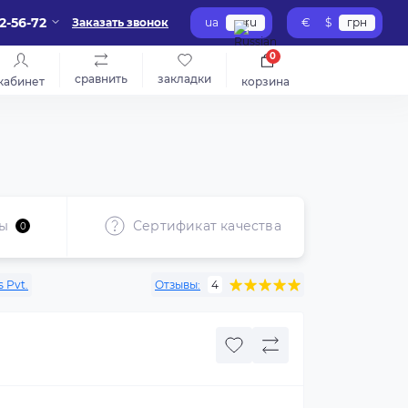
2-56-72
Заказать звонок
ua
ru
€
$
грн
0
сравнить
закладки
кабинет
корзина
ы
Сертификат качества
Ре
0
 Pvt.
Отзывы:
4