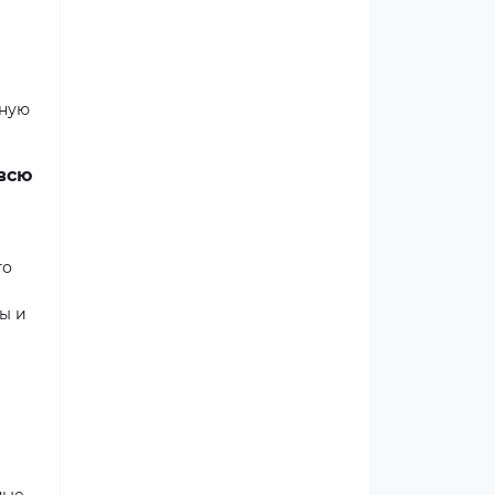
нную
 всю
то
ы и