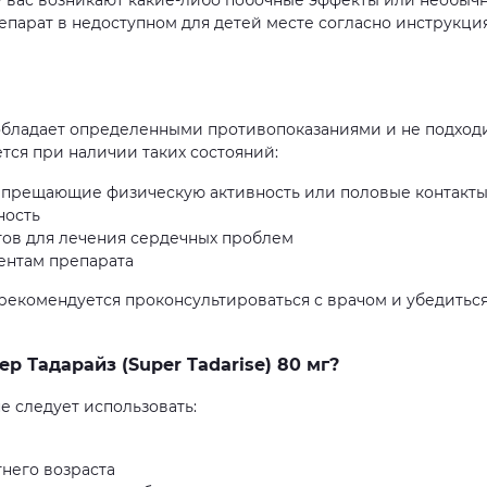
у вас возникают какие-либо побочные эффекты или необыч
репарат в недоступном для детей месте согласно инструкци
г обладает определенными противопоказаниями и не подход
тся при наличии таких состояний:
запрещающие физическую активность или половые контакт
ность
тов для лечения сердечных проблем
ентам препарата
 рекомендуется проконсультироваться с врачом и убедиться
р Тадарайз (Super Tadarise) 80 мг?
не следует использовать:
него возраста