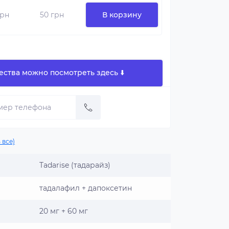
грн
50 грн
В корзину
ества можно посмотреть здесь ⬇️
 все)
Tadarise (тадарайз)
тадалафил + дапоксетин
20 мг + 60 мг