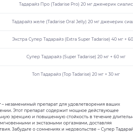
Тадарайз Про (Tadarise Pro) 20 мг дженерик сиалис
Тадарайз желе (Tadarise Oral Jelly) 20 мг дженерик си
Экстра Супер Тадарайз (Extra Super Tadarise) 40 мг + 6
Супер Тадарайз (Super Tadarise) 20 мг + 60 мг
Топ Тадарайз (Top Tadarise) 20 мг + 30 мг
г
– незаменимый препарат для удовлетворения ваших
рении. Этот препарат содержит мощное действующее
ьную эрекцию и повышенную стойкость в течение длитель
 мгновенными и экстазными оргазмами, доставляя
вия. Забудьте о сомнениях и недовольстве – Супер Тадара