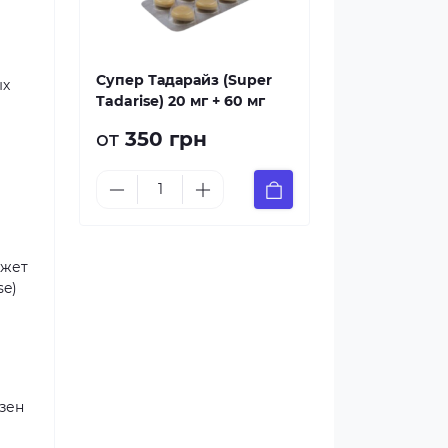
Супер Тадарайз (Super
ых
Tadarise) 20 мг + 60 мг
от
350 грн
ожет
se)
зен