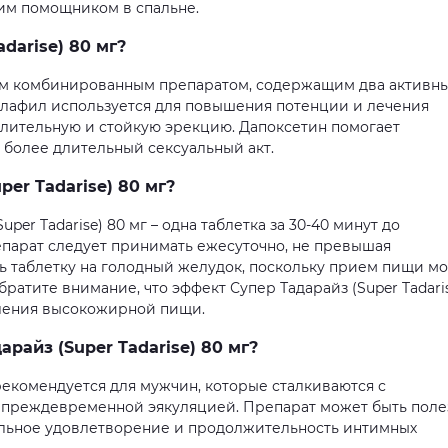
чшим помощником в спальне.
darise) 80 мг?
ым комбинированным препаратом, содержащим два активн
далафил используется для повышения потенции и лечения
лительную и стойкую эрекцию. Дапоксетин помогает
 более длительный сексуальный акт.
er Tadarise) 80 мг?
per Tadarise) 80 мг – одна таблетка за 30-40 минут до
парат следует принимать ежесуточно, не превышая
 таблетку на голодный желудок, поскольку прием пищи м
ратите внимание, что эффект Супер Тадарайз (Super Tadari
бления высокожирной пищи.
райз (Super Tadarise) 80 мг?
г рекомендуется для мужчин, которые сталкиваются с
преждевременной эякуляцией. Препарат может быть поле
уальное удовлетворение и продолжительность интимных