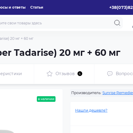
+38(073)82
осы и ответы
Статьи
rise) 20 мг + 60 мг
r Tadarise) 20 мг + 60 мг
теристики
Отзывов
Вопрос
4
Производитель:
Sunrise Remedies
в наличии
Нашли дешевле?