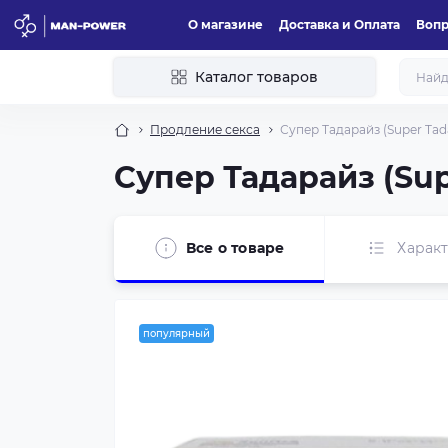
О магазине
Доставка и Оплата
Вопр
Каталог товаров
Продление секса
Супер Тадарайз (Super Tada
Супер Тадарайз (Supe
Все о товаре
Харак
популярный